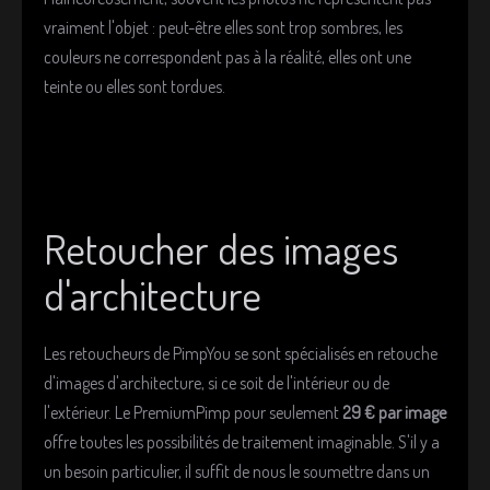
e
vraiment l'objet : peut-être elles sont trop sombres, les
u
couleurs ne correspondent pas à la réalité, elles ont une
r
teinte ou elles sont tordues.
:
5
/
Retoucher des images
5
d'architecture
Les retoucheurs de PimpYou se sont spécialisés en retouche
d'images d'architecture, si ce soit de l'intérieur ou de
l'extérieur. Le PremiumPimp pour seulement
29 € par image
offre toutes les possibilités de traitement imaginable. S'il y a
un besoin particulier, il suffit de nous le soumettre dans un