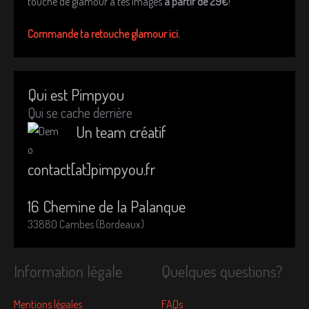
touche de glamour à tes images
a partir de 29€
!
Commande ta retouche glamour ici.
Qui est Pimpyou
Qui se cache derrière
Un team créatif
contact[at]pimpyou.fr
16 Chemine de la Palanque
33880 Cambes (Bordeaux)
Information légale
Quelques questions?
Mentions légales
FAQs