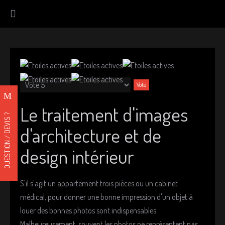
V
o
V
t
e
u
e
Le traitement d'images
i
QUESTION / DEVIS ?
u
l
d'architecture et de
t
l
i
e
design intérieur
l
z
v
i
o
S'il s'agit un appartement trois pièces ou un cabinet
s
t
médical, pour donner une bonne impression d'un objet à
a
e
louer des bonnes photos sont indispensables.
t
r
Malheureusement, souvent les photos ne représentent pas