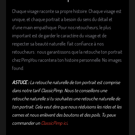
e
z
Chaque visage raconte sa propre histoire. Chaque visage est
v
unique, et chaque portrait a besoin du sens du détail et
o
d'une main empathique. Pour nos retoucheurs, le plus
t
important est de garder le caractère du visage et de
e
r
respecter sa beauté naturelle. Fait confiance à nos
retoucheurs : nous garantissons que la retouche ton portrait
chez PimpYou racontera ton histoire personnelle. No images
found.
ASTUCE :
La retouche naturelle de ton portrait est comprise
dans notre tarif ClassicPimp. Nous te conseillons une
retouche naturelle si tu souhaites une retouche naturelle de
ton portrait. Cela veut dire que nous réduisons les rides et les
cernes et nous enlèvent des boutons et des poils. Tu peux
commander un
ClassicPimp ici
.