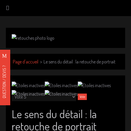
Page d'accueil
Le sens du détail : la retouche de portrait
QUESTION / DEVIS ?
V
e
u
Le sens du détail : la
i
l
retouche de portrait
l