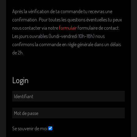
e
z
Après la vérification de ta commande tu recevras une
v
confirmation. Pour toutes les questions éventuelles tu peux
o
nous contacter via notre
formulair
formulaire de contact.
t
Les jours ouvrables (lundi-vendredi 10h-18h) nous
e
r
confirmons la commande en règle générale dans un délais
de 2h.
Login
Se souvenir de moi