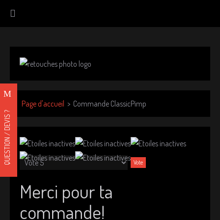
Page d'accueil
Commande ClassicPimp
QUESTION / DEVIS ?
V
e
u
Merci pour ta
i
l
commande!
l