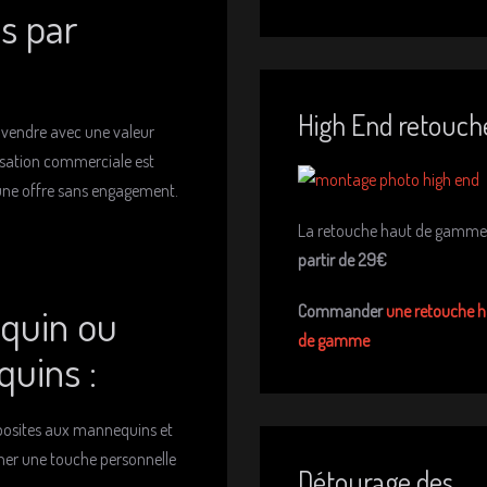
s par
High End retouch
s vendre avec une valeur
lisation commerciale est
 une offre sans engagement.
La retouche haut de gamme
partir de 29€
quin ou
Commander
une retouche 
de gamme
uins :
posites aux mannequins et
er une touche personnelle
Détourage des