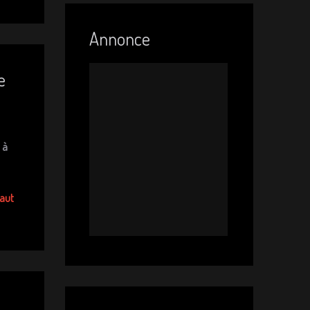
Annonce
e
à
haut