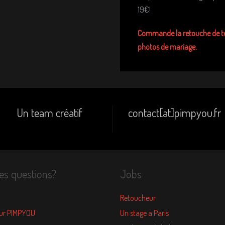
19€!
Commande la retouche de t
photos de mariage.
Un team créatif
contact[at]pimpyou.fr
es questions?
Jobs
Retoucheur
sur PIMPYOU
Un stage a Paris