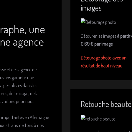
images
graphe, une
Détourer les images
à partir
une agence
0,69 € par image
Détourage photo avec un
résultat de haut niveau
sse et des agence de
pouvons garantir une
spécialistes dans les
res, du trucage, de la
ravaillons pour nous.
Retouche beauté
té importantes en Allemagne
e nous transmettons à nos