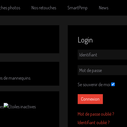
ches photos
Nos retouches
SmartPimp
News
Login
ces de mannequins
Se souvenir de moi
Connexion
Mot de passe oublié ?
Identifiant oublié ?