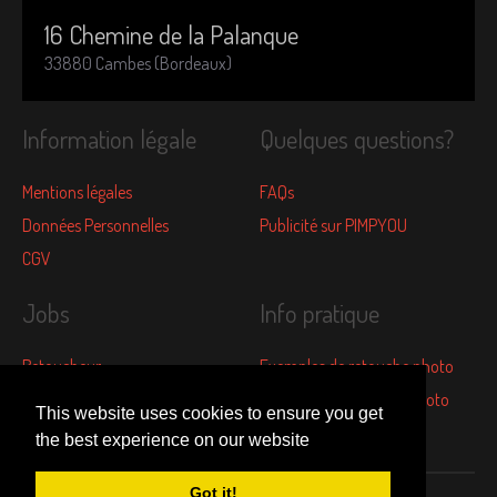
16 Chemine de la Palanque
33880 Cambes (Bordeaux)
Information légale
Quelques questions?
Mentions légales
FAQs
Données Personnelles
Publicité sur PIMPYOU
CGV
Jobs
Info pratique
Retoucheur
Exemples de retouche photo
Un stage a Paris
Les tarifs de retouche photo
This website uses cookies to ensure you get
Marketing global
Avis clients
the best experience on our website
Got it!