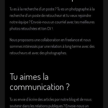
e
z
Tu es à la recherche d'un poste ? Tu es un photpgraphe à la
v
recherche d'un poste de retoucheur et tu veux rejoindre
o
notre équipe ? Envoie-nous un courriel avec tes meilleures
t
photos retouchées et ton CV !
e
r
Nous proposons une collaboration en freelance et nous
sommes intéressés par une relation à long terme avec des
retoucheurs et avec des photographes.
Tu aimes la
communication ?
Tu as envie d'écrire des articles por notre blog et de nous
soutenir dans les relations publiques ? Envoie-nous un