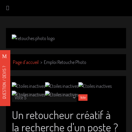
Page d'accueil
Emploi Retouche Photo
QUESTION / DEVIS ?
V
e
u
Un retoucheur créatif à
i
l
la recherche d'un poste ?
l