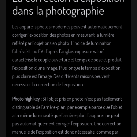
l
dans la photographie
l
e
z
Les appareils photos modernes peuvent automatiquement
v
corriger l'exposition des photos en mesurant la lumière
o
reflété par l'objet pris en photo. L'indice de lumination
t
(abrévié IL ou EV d'après l'anglais exposure value)
e
r
caractérise le couple ouverture et temps de pose et produit
l'exposition d'une image. Plus longue le temps d'exposition,
plus claire est l'image. Des différents raisons peuvent
nécessiter la correction de l'exposition :
Photo high key :
Si l'objet pris en photo n'est pas facilement
distinguable de l'arrière-plan, par exemple parce que l'objet
a la même luminosité que l'arrière-plan, l'appareil ne peut
pas automatiquement corriger l'exposition. Une correction
manuelle de l'exposition est donc nécessaire, comme par