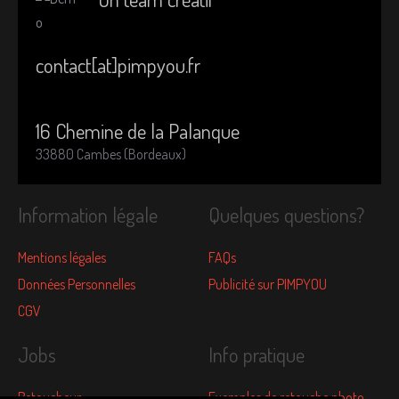
contact[at]pimpyou.fr
16 Chemine de la Palanque
33880 Cambes (Bordeaux)
Information légale
Quelques questions?
Mentions légales
FAQs
Données Personnelles
Publicité sur PIMPYOU
CGV
Jobs
Info pratique
Retoucheur
Exemples de retouche photo